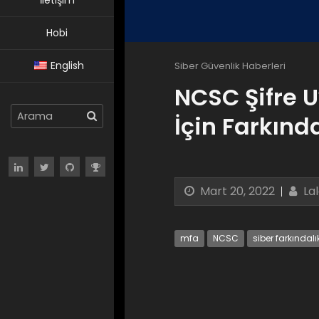
İletişim
Hobi
English
Siber Güvenlik Haberleri
NCSC Şifre 
İçin Farkınd
Mart 20, 2022
La
mfa
NCSC
siber farkındalı