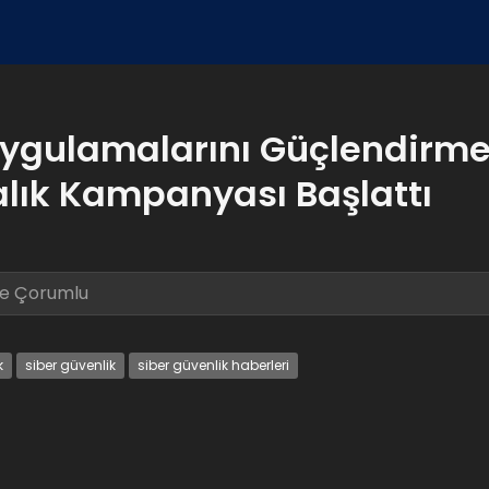
Uygulamalarını Güçlendirm
alık Kampanyası Başlattı
le Çorumlu
k
siber güvenlik
siber güvenlik haberleri