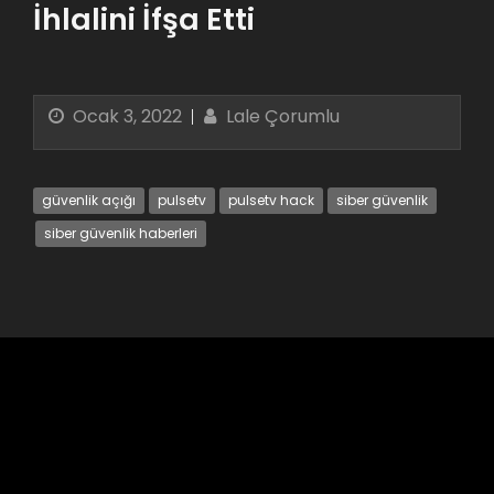
İhlalini İfşa Etti
Ocak 3, 2022
Lale Çorumlu
güvenlik açığı
pulsetv
pulsetv hack
siber güvenlik
siber güvenlik haberleri