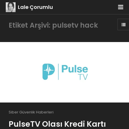
Lale Çorumlu
Etiket Arşivi: pulsetv hack
Siber Güvenlik Haberleri
PulseTV Olası Kredi Kartı