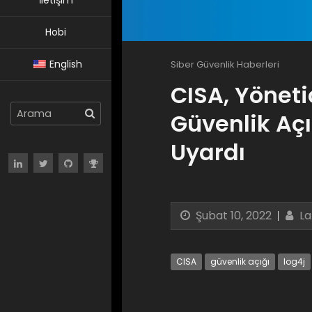
İletişim
Hobi
English
Siber Güvenlik Haberleri
CISA, Yönet
Güvenlik Aç
Uyardı
Şubat 10, 2022
La
CISA
güvenlik açığı
log4j