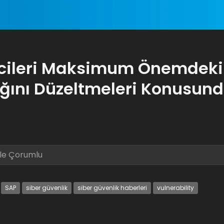
icileri Maksimum Önemdeki
ığını Düzeltmeleri Konusun
le Çorumlu
SAP
siber güvenlik
siber güvenlik haberleri
vulnerability