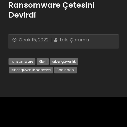
Ransomware Çetesini
Devirdi
Ocak 15, 2022
Lale Çorumlu
ransomware
REvil
siber güvenlik
siber güvenlik haberleri
Sodinokibi