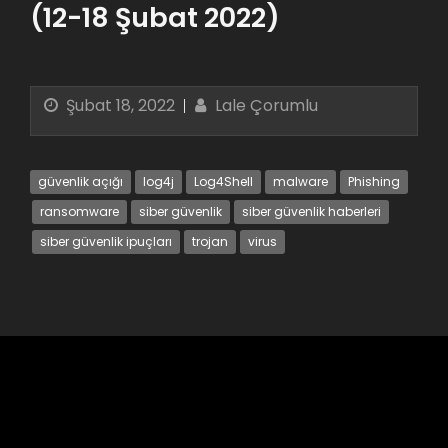
(12-18 Şubat 2022)
Şubat 18, 2022
Lale Çorumlu
güvenlik açığı
log4j
Log4Shell
malware
Phishing
ransomware
siber güvenlik
siber güvenlik haberleri
siber güvenlik ipuçları
trojan
virus